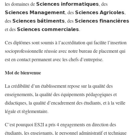
les domaines de 𝗦𝗰𝗶𝗲𝗻𝗰𝗲𝘀 𝗶𝗻𝗳𝗼𝗿𝗺𝗮𝘁𝗶𝗾𝘂𝗲𝘀, des
𝗦𝗰𝗶𝗲𝗻𝗰𝗲𝘀 𝗠𝗮𝗻𝗮𝗴𝗲𝗺𝗲𝗻𝘁, des 𝗦𝗰𝗶𝗲𝗻𝗰𝗲𝘀 𝗔𝗴𝗿𝗶𝗰𝗼𝗹𝗲𝘀,
des 𝗦𝗰𝗶𝗲𝗻𝗰𝗲𝘀 𝗯𝗮̂𝘁𝗶𝗺𝗲𝗻𝘁𝘀, des 𝗦𝗰𝗶𝗲𝗻𝗰𝗲𝘀 𝗳𝗶𝗻𝗮𝗻𝗰𝗶𝗲̀𝗿𝗲𝘀
et des 𝗦𝗰𝗶𝗲𝗻𝗰𝗲𝘀 𝗰𝗼𝗺𝗺𝗲𝗿𝗰𝗶𝗮𝗹𝗲𝘀.
Ces diplômes sont soumis à l’accréditation qui facilite l’insertion
socioprofessionnelle réussie avec notre bureau de placement qui
est en contact permanent avec les chefs d’entreprise.
Mot de bienvenue
La crédibilité d’un établissement repose sur la qualité des
enseignements, la qualité des équipements pédagogiques et
didactiques, la qualité d’encadrement des étudiants, et à la veille
légale et règlementaire.
C’est pourquoi ES2I a pris 4 engagements en direction des
étudiants, les enseignants, le personnel administratif et technique