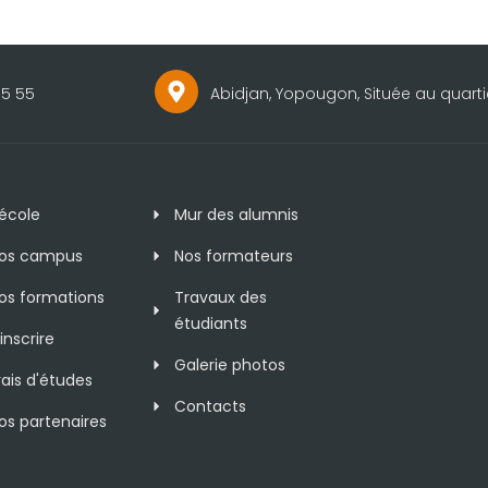
35 55
Abidjan, Yopougon, Située au quart
'école
Mur des alumnis
os campus
Nos formateurs
os formations
Travaux des
étudiants
'inscrire
Galerie photos
rais d'études
Contacts
os partenaires